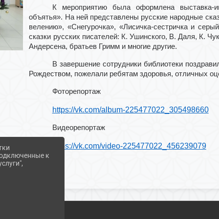
К мероприятию была оформлена выставка-и
объятья». На ней представлены русские народные ска
велению», «Снегурочка», «Лисичка-сестричка и серый
сказки русских писателей: К. Ушинского, В. Даля, К. Чу
Андерсена, братьев Гримм и многие другие.
В завершение сотрудники библиотеки поздрави
Рождеством, пожелали ребятам здоровья, отличных оц
Фоторепортаж
https://vk.com/album-225477022_305498660
Видеорепортаж
https://vk.com/video-225477022_456239079
тки
 подключенные к
слуги",