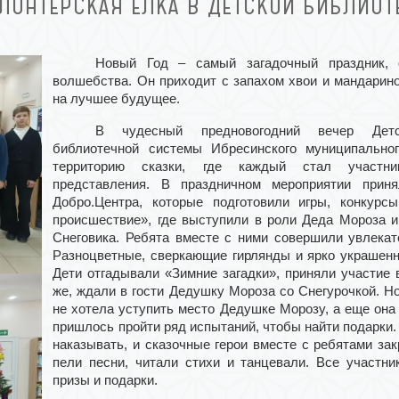
ЛОНТЕРСКАЯ ЕЛКА В ДЕТСКОЙ БИБЛИОТ
Новый Год – самый загадочный праздник,
волшебства. Он приходит с запахом хвои и мандарино
на лучшее будущее.
В чудесный предновогодний вечер Детск
библиотечной системы Ибресинского муниципально
территорию сказки, где каждый стал участник
представления. В праздничном мероприятии прин
Добро.Центра, которые подготовили игры, конкурсы
происшествие», где выступили в роли Деда Мороза и
Снеговика. Ребята вместе с ними совершили увлекат
Разноцветные, сверкающие гирлянды и ярко украшенн
Дети отгадывали «Зимние загадки», приняли участие в
же, ждали в гости Дедушку Мороза со Снегурочкой. Н
не хотела уступить место Дедушке Морозу, а еще она
пришлось пройти ряд испытаний, чтобы найти подарки.
наказывать, и сказочные герои вместе с ребятами за
пели песни, читали стихи и танцевали. Все участн
призы и подарки.