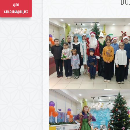
ВО
для
слабовидящих