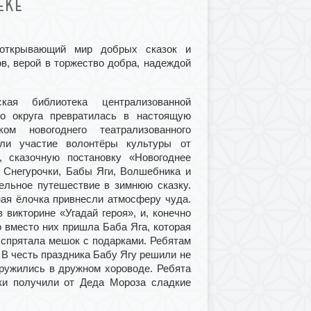
ЕКЕ
 открывающий мир добрых сказок и
в, верой в торжество добра, надеждой
ая библиотека централизованной
го округа превратилась в настоящую
ом новогоднего театрализованного
яли участие волонтёры культуры от
, сказочную постановку «Новогоднее
 Снегурочки, Бабы Яги, Волшебника и
ельное путешествие в зимнюю сказку.
ая ёлочка привнесли атмосферу чуда.
 викторине «Угадай героя», и, конечно
о вместо них пришла Баба Яга, которая
 спрятала мешок с подарками. Ребятам
 В честь праздника Бабу Ягу решили не
кружились в дружном хороводе. Ребята
ики получили от Деда Мороза сладкие