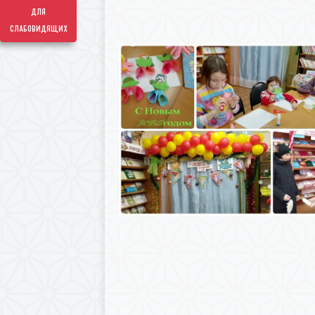
для
слабовидящих