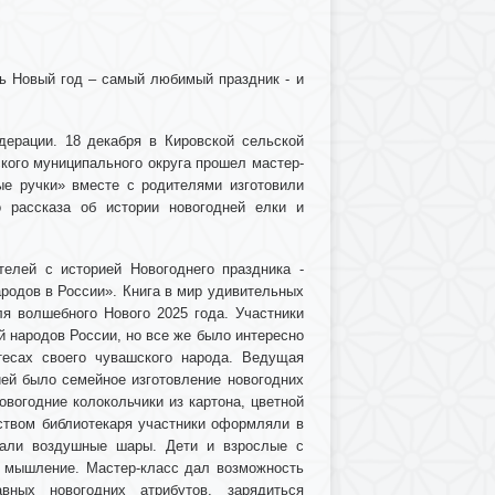
дь Новый год – самый любимый праздник - и
ерации. 18 декабря в Кировской сельской
кого муниципального округа прошел мастер-
е ручки» вместе с родителями изготовили
о рассказа об истории новогодней елки и
телей с историей Новогоднего праздника -
родов в России». Книга в мир удивительных
я волшебного Нового 2025 года. Участники
й народов России, но все же было интересно
тесах своего чувашского народа. Ведущая
ией было семейное изготовление новогодних
вогодние колокольчики из картона, цветной
дством библиотекаря участники оформляли в
тали воздушные шары. Дети и взрослые с
е мышление. Мастер-класс дал возможность
вных новогодних атрибутов, зарядиться