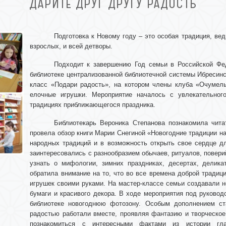
ДАРИТЕ ДРУГ ДРУГУ РАДОСТЬ
Подготовка к Новому году – это особая традиция, ве
взрослых, и всей детворы.
Подходит к завершению Год семьи в Российской Фед
библиотеке централизованной библиотечной системы Ибресинс
класс «Подари радость», на котором члены клуба «Очумелы
елочные игрушки. Мероприятие началось с увлекательног
традициях приближающегося праздника.
Библиотекарь Вероника Степанова познакомила чита
провела обзор книги Марии Снегиной «Новогодние традиции на
народных традиций и в возможность открыть свое сердце дл
заинтересовались с разнообразием обычаев, ритуалов, повери
узнать о мифологии, зимних праздниках, десертах, делика
обратила внимание на то, что во все времена доброй традиц
игрушек своими руками. На мастер-классе семьи создавали но
бумаги и красивого декора. В ходе мероприятия под руково
библиотеке новогоднюю фотозону. Особым дополнением с
радостью работали вместе, проявляя фантазию и творческо
познакомиться с интересными фактами из истории гла