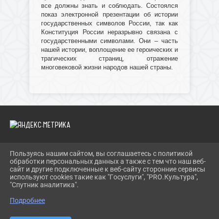
все должны знать и соблюдать. Состоялся
показ электронной презентации об истории
государственных символов России, так как
Конституция России неразрывно связана с
государственными символами. Они – часть
нашей истории, воплощение ее героических и
трагических страниц, отражение
многовековой жизни народов нашей страны.
Пользуясь нашим сайтом, вы соглашаетесь с политикой
2026 Г. IBRBIB.RU
обработки персональных данных а также с тем что наш веб-
ВХОД
сайт и другие подключенные к веб-сайту сторонние сервисы
КАРТА САЙТА
используют cookies такие как "Госуслуги", "PRO.Культура",
ПОЛИТИКА ОБРАБОТКИ ПЕРСОНАЛЬНЫХ ДАННЫХ
"Спутник аналитика".
Подробнее
СДЕЛАНО НА KUBCMS
РАЗРАБОТКА И ПОДДЕРЖКА