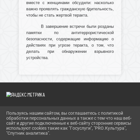
вместе с женщинами обсудили: насколько
важно проявлять гражданскую бдительность,
чтобы не стать жертвой теракта.
В завершение встречи были розданы
памятки по антитеррористической
безопасности, содержащие информацию о
действиях при угрозе теракта, о том, что
делать при обнаружении взрывного
устройства.
Пользуясь нашим сайтом, вы соглашаетесь с политикой
2026 Г. IBRBIB.RU
обработки персональных данных а также с тем что наш веб-
ВХОД
сайт и другие подключенные к веб-сайту сторонние сервисы
КАРТА САЙТА
используют cookies такие как "Госуслуги", "PRO.Культура",
ПОЛИТИКА ОБРАБОТКИ ПЕРСОНАЛЬНЫХ ДАННЫХ
"Спутник аналитика".