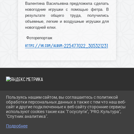
Валентина Васильевна предложила сделать
новогодние игрушки с помощью фетра. В
результате общего труда, получились
объемные, легкие и воздушные игрушки для
новогодней елки.
Фоторепортаж
https://vk.com/album-225477022_305321231
Пользуясь нашим сайтом, вы соглашаетесь с политикой
2026 Г. IBRBIB.RU
обработки персональных данных а также с тем что наш веб-
ВХОД
сайт и другие подключенные к веб-сайту сторонние сервисы
КАРТА САЙТА
используют cookies такие как "Госуслуги", "PRO.Культура",
ПОЛИТИКА ОБРАБОТКИ ПЕРСОНАЛЬНЫХ ДАННЫХ
"Спутник аналитика".
Подробнее
СДЕЛАНО НА KUBCMS
РАЗРАБОТКА И ПОДДЕРЖКА