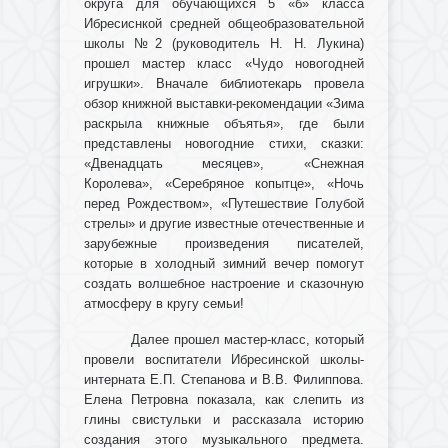
округа для обучающихся 5 «б» класса
Ибресиснкой средней общеобразовательной
школы №2 (руководитель Н. Н. Лукина)
прошел мастер класс «Чудо новогодней
игрушки». Вначале библиотекарь провела
обзор книжной выставки-рекомендации «Зима
раскрыла книжные объятья», где были
представлены новогодние стихи, сказки:
«Двенадцать месяцев», «Снежная
Королева», «Серебряное копытце», «Ночь
перед Рождеством», «Путешествие Голубой
стрелы» и другие известные отечественные и
зарубежные произведения писателей,
которые в холодный зимний вечер помогут
создать волшебное настроение и сказочную
атмосферу в кругу семьи!
Далее прошел мастер-класс, который
провели воспитатели Ибресинской школы-
интерната Е.П. Степанова и В.В. Филиппова.
Елена Петровна показала, как слепить из
глины свистульки и рассказала историю
создания этого музыкального предмета.