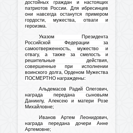
достойных граждан и настоящих
патриотов России. Для
и
бресинцев
они навсегда останутся примером
гордости, мужества, отваги и
героизма.
Указом Президента
Российской Федерации за
самоотверженность, мужество и
отвагу, а также за смелость и
решительные действия,
совершенные при исполнении
воинского долга, Орденом Мужества
ПОСМЕРТНО награждены:
Альдемасов Радий Олегович,
награда передана сыновьям
Даниилу, Алексею и матери Розе
Михайловне
;
Иванов Артем Леонидович,
награда передана дочери Анне
Артемовне;