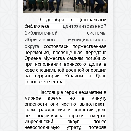
9 декабря
в Центральной
библиотеке
централизованной
библиотечной системы
Ибресинского муниципального
округа
состоялась
т
оржественная
церемония, посвященная передаче
Ордена Мужества семьям погибших
при исполнении воинского долга в
ходе специальной военной операции
на территории Украины в День
Героев Отечества
.
Настоящие герои незаметны в
мирное время, но в минуту
опасности они честно выполняют
свой гражданский и воинский долг,
не подчиняясь страху смерти.
Ибресинский округ понес
невосполнимую утрату, потеряв