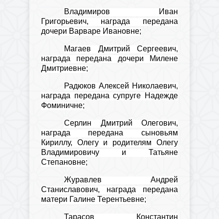
Владимиров Иван
Григорьевич, награда передана
дочери Варваре Ивановне;
Магаев Дмитрий Сергеевич,
награда передана дочери Милене
Дмитриевне;
Радюков Алексей Николаевич,
награда передана супруге Надежде
Фоминичне;
Серлин Дмитрий Олегович,
награда передана сыновьям
Кириллу, Олегу и родителям Олегу
Владимировичу и Татьяне
Степановне;
Журавлев Андрей
Станиславович, награда передана
матери Галине Терентьевне;
Тарасов Константин