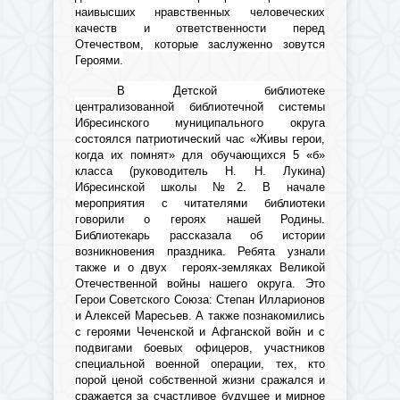
наивысших нравственных человеческих
качеств и ответственности перед
Отечеством, которые заслуженно зовутся
Героями.
В Детской библиотеке
централизованной библиотечной системы
Ибресинского муниципального округа
состоялся патриотический час «Живы герои,
когда их помнят» для обучающихся 5 «б»
класса (руководитель Н. Н. Лукина)
Ибресинской школы №2. В начале
мероприятия с читателями библиотеки
говорили о героях нашей Родины.
Библиотекарь рассказала об истории
возникновения праздника.
Ребята узнали
также и о двух героях-земляках Великой
Отечественной войны нашего округа. Это
Герои Советского Союза: Степан Илларионов
и Алексей Маресьев. А также
познакомились
с героями Чеченской и Афганской войн и с
подвигами боевых офицеров, участников
специальной военной операции, тех, кто
порой ценой собственной жизни сражался и
сражается за счастливое будущее и мирное