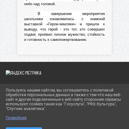
небо над головой.
В завершение мероприятия
школьники ознакомились с книжной
выставкой «Герои-земляки» и пришли к
выводу, что герой - это тот, кто совершил
подвиг, проявил личное мужество, стойкость
и готовность к самопожертвованию.
Пользуясь нашим сайтом, вы соглашаетесь с политикой
2026 Г. IBRBIB.RU
обработки персональных данных а также с тем что наш веб-
ВХОД
сайт и другие подключенные к веб-сайту сторонние сервисы
КАРТА САЙТА
используют cookies такие как "Госуслуги", "PRO.Культура",
ПОЛИТИКА ОБРАБОТКИ ПЕРСОНАЛЬНЫХ ДАННЫХ
"Спутник аналитика".
Подробнее
СДЕЛАНО НА KUBCMS
РАЗРАБОТКА И ПОДДЕРЖКА