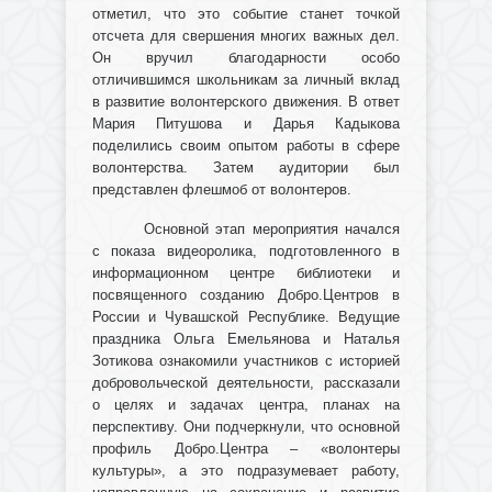
отметил, что это событие станет точкой
отсчета для свершения многих важных дел.
Он вручил благодарности особо
отличившимся школьникам за личный вклад
в развитие волонтерского движения. В ответ
Мария Питушова и Дарья Кадыкова
поделились своим опытом работы в сфере
волонтерства. Затем аудитории был
представлен флешмоб от волонтеров.
Основной этап мероприятия начался
с показа видеоролика, подготовленного в
информационном центре библиотеки и
посвященного созданию Добро.Центров в
России и Чувашской Республике. Ведущие
праздника Ольга Емельянова и Наталья
Зотикова ознакомили участников с историей
добровольческой деятельности, рассказали
о целях и задачах центра, планах на
перспективу. Они подчеркнули, что основной
профиль Добро.Центра – «волонтеры
культуры», а это подразумевает работу,