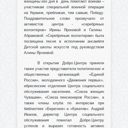
женщины изо дня в день помогают воинам –
участникам специальной военной операции
на Украине, приближая, тем самым, Победу.
Поздравительное слово прозвучало от
активист
ов
центра - «серебрян
ых
волонтер
ов
» Ирины Яроновой
и Галины
Абрамовой
. «Серебряным волонтерам» была
посвящена песня в исполнении ансамбля
Детской школы искусств под руководством
Алины
Ярчеевой.
В открытии Добро.Центра приняли
также участие представители политических и
общественных организаций: «Единой
России», молодежного «Движения первых»,
ибресинские отделения Центра социального
обслуживания населения, «Союза женщин
Чувашии», «Союза пенсионеров России», а
также члены клуба по интересам при
библиотеке «Берегиня» и «Креатив». Андрей
Иванов, директор Центра социального
обслуживания пожелал Добро.Центру
успехов и выразил готовность активно