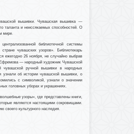
чувашской вышивки. Чувашская вышивка —
го таланта и неиссякаемых способностей. О
м мире.
 централизованной библиотечной системы
 стране чувашских узоров». Библиотекарь
ся ежегодно 26 ноября, не случайно выбрав
а Ефремова — народный художник Чувашской
й чувашской ручной вышивки в народных
 узнали об истории чувашской вышивки, о
омились с символикой, узнали о значении
ьных головных уборах и украшениях.
волшебные узоры», где представлены книги,
которые являются настоящими сокровищами.
ю своего культурного наследия.