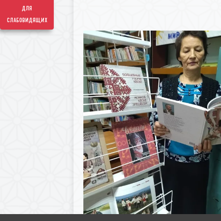
для
слабовидящих