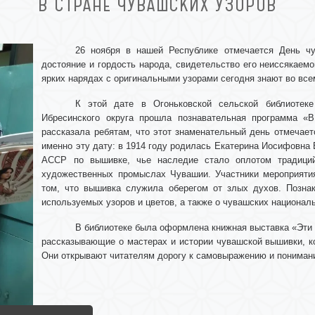
В СТРАНЕ ЧУВАШСКИХ УЗОРОВ
26 ноября в нашей Республике отмечается День 
достояние и гордость народа, свидетельство его неиссякаемо
ярких нарядах с оригинальными узорами сегодня знают во все
К этой дате в Огоньковской сельской библиотеке
Ибресинского округа прошла познавательная программа «В
рассказала ребятам, что этот знаменательный день отмечает
именно эту дату: в 1914 году родилась Екатерина Иосифовн
АССР по вышивке, чье наследие стало оплотом традици
художественных промыслах Чувашии. Участники мероприятия
том, что вышивка служила оберегом от злых духов. Познак
используемых узоров и цветов, а также о чувашских национал
В библиотеке была оформлена книжная выставка «Эти 
рассказывающие о мастерах и истории чувашской вышивки, 
Они открывают читателям дорогу к самовыражению и понимани