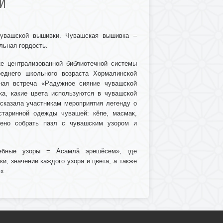
И
чувашской вышивки. Чувашская вышивка –
льная гордость.
ке централизованной библиотечной системы
реднего школьного возраста Хормалинской
ная встреча «Радужное сияние чувашской
ка, какие цвета используются в чувашской
ссказала участникам мероприятия легенду о
старинной одежды чувашей: кĕпе, масмак,
жено собрать пазл с чувашским узором и
шебные узоры = Асамлă эрешĕсем», где
и, значении каждого узора и цвета, а также
х.