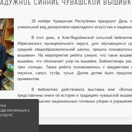
РАДУЖНОЕ СИЯНИЕ ЧУВАШСКОЙ ВЫШИВК
26 ноября Чувашская Республика празднует День 
уникальный вид декоративно-прикладного искусства и национа
В этот день, в Хом-Яндобинской сельской библиоте
Ибресинского муниципального округа, для обучающихся с
средней общеобразовательной школы, прошла познаватель
вышивки». На мероприятии ребята узнали, что такое вышив
вышивке, что обозначает узор на вышивке. Библиотекарь ра
трех солнцах. Также ребята познакомились с предметами 
пиçиххи, сапун, тутăр, тухья. Далее детям было предло
орнаментом.
В библиотеке действовала выставка книг «Вол
представлены книги об истории и традициях чувашской вышивк
книги о чувашских национальных головных уборах и украшения
тки
 подключенные к
слуги",