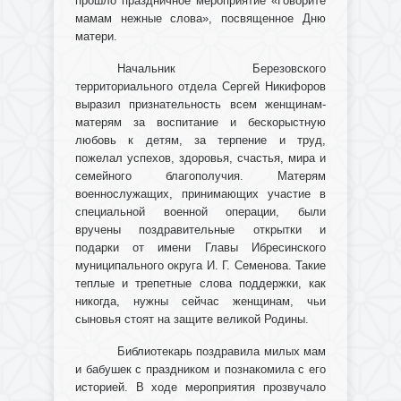
прошло праздничное мероприятие «Говорите
мамам нежные слова», посвященное Дню
матери.
Начальник Березовского
территориального отдела Сергей Никифоров
выразил признательность всем женщинам-
матерям за воспитание и бескорыстную
любовь к детям, за терпение и труд,
пожелал успехов, здоровья, счастья, мира и
семейного благополучия. Матерям
военнослужащих, принимающих участие в
специальной военной операции, были
вручены поздравительные открытки и
подарки от имени Главы Ибресинского
муниципального округа И. Г. Семенова. Такие
теплые и трепетные слова поддержки, как
никогда, нужны сейчас женщинам, чьи
сыновья стоят на защите великой Родины.
Библиотекарь поздравила милых мам
и бабушек с праздником и познакомила с его
историей. В ходе мероприятия прозвучало