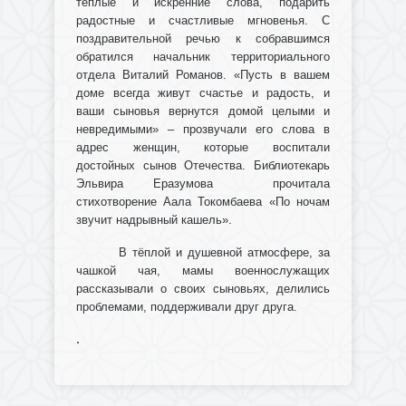
теплые и искренние слова, подарить
радостные и счастливые мгновенья. С
поздравительной речью к собравшимся
обратился начальник территориального
отдела Виталий Романов. «Пусть в вашем
доме всегда живут счастье и радость, и
ваши сыновья вернутся домой целыми и
невредимыми» – прозвучали его слова в
адрес женщин, которые воспитали
достойных сынов Отечества. Библиотекарь
Эльвира Еразумова прочитала
стихотворение Аала Токомбаева «По ночам
звучит надрывный кашель».
В тёплой и душевной атмосфере, за
чашкой чая, мамы военнослужащих
рассказывали о своих сыновьях, делились
проблемами, поддерживали друг друга.
.