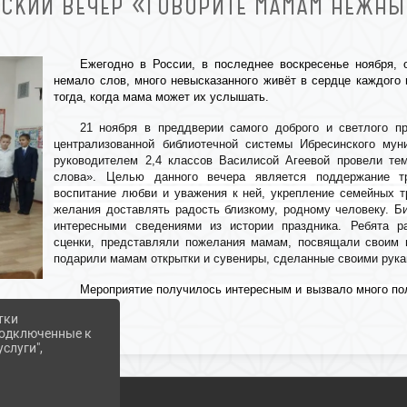
ЕСКИЙ ВЕЧЕР «ГОВОРИТЕ МАМАМ НЕЖНЫ
Ежегодно в России, в последнее воскресенье ноября, 
немало слов, много невысказанного живёт в сердце каждого 
тогда, когда мама может их услышать.
21 ноября в преддверии самого доброго и светлого пр
централизованной библиотечной системы Ибресинского мун
руководителем 2,4 классов Василисой Агеевой провели те
слова».
Целью данного вечера является п
оддержание т
воспитание любви и уважения к ней, укрепление семейных т
желания доставлять радость близкому, родному человеку. 
интересными сведениями из истории праздника. Ребята р
сценки, представляли пожелания мамам, посвящали своим 
подарили мамам открытки и сувениры, сделанные своими рука
Мероприятие получилось интересным и вызвало много п
и бабушек.
тки
 подключенные к
слуги",