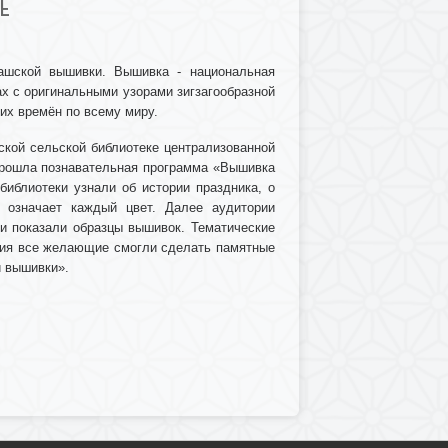
Е
ашской вышивки. Вышивка - национальная
ах с оригинальными узорами зигзагообразной
них времён по всему миру.
ской сельской библиотеке централизованной
прошла познавательная программа «Вышивка
библиотеки узнали об истории праздника, о
 означает каждый цвет. Далее аудитории
и показали образцы вышивок. Тематические
ятия все желающие смогли сделать памятные
й вышивки».