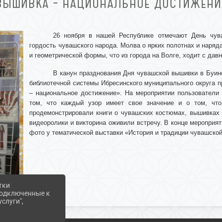
ВЫШИВКА – НАЦИОНАЛЬНОЕ ДОСТИЖЕНИ
26 ноября в нашей Республике отмечают День чув
гордость чувашского народа. Молва о ярких полотнах и наряд
и геометрической формы, что из города на Волге, ходит с дав
В канун празднования Дня чувашской вышивки в Буин
библиотечной системы Ибресинского муниципального округа 
– национальное достижение». На мероприятии пользователи 
том, что каждый узор имеет свое значение и о том, что
продемонстрировали книги о чувашских костюмах, вышивках 
видеоролики и викторина оживили встречу. В конце меропри
фото у тематической выставки «История и традиции чувашско
тки
 подключенные к
слуги",