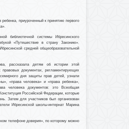
в ребенка, приуроченный к принятию первого
а».
нной библиотечной системы Ибресинского
збукой «Путешествие в страну Законию».
Ибресинской средней общеобразовательной
ова, рассказала детям об истории этой
х правовых документах, регламентирующих
семирного дня защиты прав детей, узнали
оны», «права человека» и «права ребенка»,
ава человека документов: это Всеобщая
Конституция Российской Федерации, которые
нь. Затем для участников был организован
атели Ибресинской школы-интернат Марина
ском телефоне доверия», по которому можно