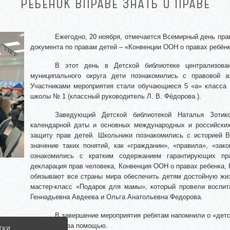
РЕБЕНОК ВПРАВЕ ЗНАТЬ О ПРАВЕ
Ежегодно, 20 ноября, отмечается Всемирный день пра
документа по правам детей – «Конвенции ООН о правах ребёнк
В этот день в Детской библиотеке централизова
муниципального округа дети познакомились с правовой а
Участниками мероприятия стали обучающиеся 5 «а» класса 
школы № 1 (классный руководитель Л. В. Фёдорова.).
Заведующий Детской библиотекой Наталья Зотик
календарной даты и основных международных и российски
защиту прав детей. Школьники познакомились с историей В
значение таких понятий, как «гражданин», «правила», «зак
ознакомились с кратким содержанием гарантирующих пр
декларация прав человека, Конвенция ООН о правах ребенка, 
обязывают все страны мира обеспечить детям достойную жиз
мастер-класс «Подарок для мамы», который провели воспит
Геннадьевна Авдеева и Ольга Анатольевна Федорова.
В завершение мероприятия ребятам напомнили о «дет
обратиться за помощью.
тки