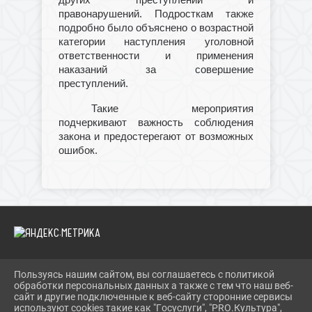
правонарушений. Подросткам также
подробно было объяснено о возрастной
категории наступления уголовной
ответственности и применения
наказаний за совершение
преступлений.
Такие мероприятия
подчеркивают важность соблюдения
закона и предостерегают от возможных
ошибок.
Пользуясь нашим сайтом, вы соглашаетесь с политикой
2026 Г. IBRBIB.RU
обработки персональных данных а также с тем что наш веб-
ВХОД
сайт и другие подключенные к веб-сайту сторонние сервисы
КАРТА САЙТА
используют cookies такие как "Госуслуги", "PRO.Культура",