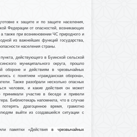
готовке к защите и по защите населения,
ской Федерации от опасностей, возникающих
 а также при возникновении ЧС природного и
я одной из важнейших функций государства,
зопасности населения страны.
о пункта, действующего в Буинской сельской
синского муниципального округа, прошло
ой обороне и действиям в чрезвычайных
ились с понятием «гражданская оборона»,
сатели. Также разобрали несколько опасных
ться человек, и какие действия он может
но принимали участие в беседе и привели
тера. Библиотекарь напомнила, что в случае
потерять драгоценное время, грамотно
 людям выйти из создавшейся ситуации с
или памятки «Действия
в чрезвычайных