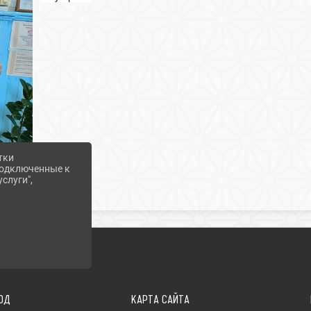
тки
 подключенные к
слуги",
ОД
КАРТА САЙТА