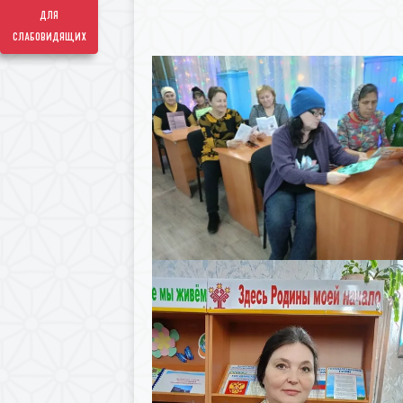
для
слабовидящих