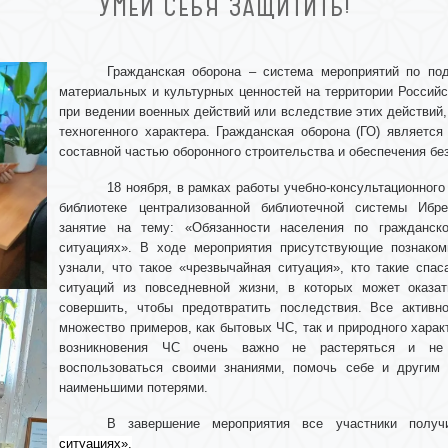
УМЕЙ СЕБЯ ЗАЩИТИТЬ!
Гражданская оборона – система мероприятий по под
материальных и культурных ценностей на территории Россий
при ведении военных действий или вследствие этих действий,
техногенного характера. Гражданская оборона (ГО) являетс
составной частью оборонного строительства и обеспечения бе
18 ноября, в рамках работы учебно-консультационног
библиотеке централизованной библиотечной системы Ибре
занятие на тему: «Обязанности населения по гражданск
ситуациях». В ходе мероприятия присутствующие познаком
узнали, что такое «чрезвычайная ситуация», кто такие спа
ситуаций из повседневной жизни, в которых может оказа
совершить, чтобы предотвратить последствия. Все актив
множество примеров, как бытовых ЧС, так и природного харак
возникновения ЧС очень важно не растеряться и не 
воспользоваться своими знаниями, помочь себе и другим
наименьшими потерями.
В завершение мероприятия все участники получ
ситуациях».