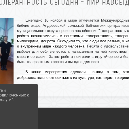
ОЛЕРАНТНОСТЬ СЕГОДНЯ – МИР НАВСЕГ
Ежегодно 16 ноября в мире отмечается Международный
библиотекарь Андреевской сельской библиотеки централизо
муниципального округа провела час общения "Толерантность с
ребята познакомились с понятиями: толерантность, толеран
милосердие, доброта. Обсудили то, что люди все разные, у ка
о внутреннем мире каждого человека.
Ребята с удовольствие
выбрал для себя лепесток с написанным на ней качеством т
мира и согласия. Затем ребята поиграли в игру «Черное и бе
быть толерантным хорошо и выгодно для всех.
В конце мероприятия сделали вывод о том, что
доброжелательно относиться к их культуре, взглядам, традиц
тки
 подключенные к
слуги",