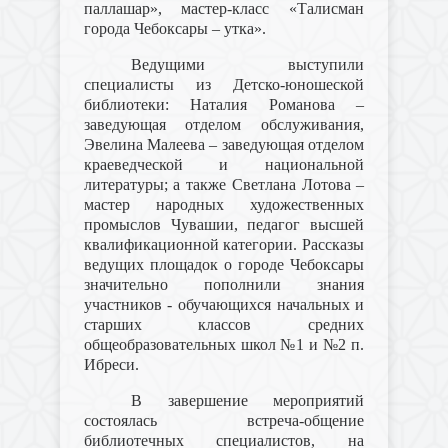
паллашар», мастер-класс «Талисман
города Чебоксары – утка».
Ведущими выступили
специалисты из Детско-юношеской
библиотеки: Наталия Романова –
заведующая отделом обслуживания,
Эвелина Малеева – заведующая отделом
краеведческой и национальной
литературы; а также Светлана Лотова –
мастер народных художественных
промыслов Чувашии, педагог высшей
квалификационной категории. Рассказы
ведущих площадок о городе Чебоксары
значительно пополнили знания
участников - обучающихся начальных и
старших классов средних
общеобразовательных школ №1 и №2 п.
Ибреси.
В завершение мероприятий
состоялась встреча-общение
библиотечных специалистов, на