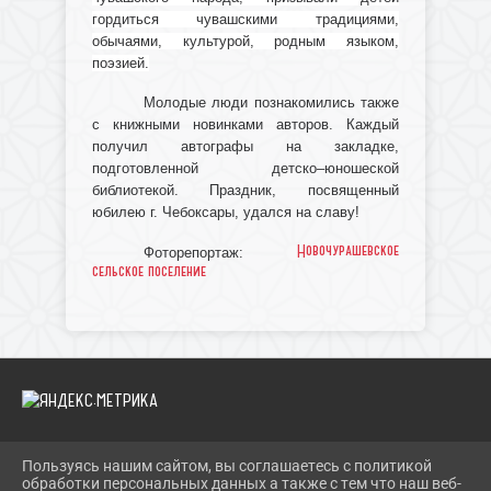
гордиться чувашскими традициями,
обычаями, культурой, родным языком,
поэзией.
Молодые люди познакомились также
с книжными новинками авторов. Каждый
получил автографы на закладке,
подготовленной детско–юношеской
библиотекой. Праздник, посвященный
юбилею г. Чебоксары, удался на славу!
Новочурашевское
Фоторепортаж:
сельское поселение
Пользуясь нашим сайтом, вы соглашаетесь с политикой
2026 Г. IBRBIB.RU
обработки персональных данных а также с тем что наш веб-