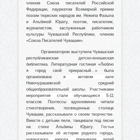
членом Союза писателей Российской
Федерации, лауреатом Всемирной премии
поэзии тюркских народов им. Нежипа Фазыла
и Альбиной Юрату, поэтом, писателем,
журналистом, заслуженным работником
культуры Чувашской Республики, членом
«Союза Писателей Чувашии».
Организатором выступила Чувашская
республиканская детско-юношеская
библиотека. Литературная гостиная «Люблю
я город свой прекрасный…» была
организована
в актовом зале
Новочурашевской средней
общеобразовательной школы.
Участниками
мероприятия стали обучающиеся
5-11
классов. Поэтессы вдохновенно читали
стихотворения, посвященные столице
Чувашии,
рассказывали о своем творчестве.
Вместе с детьми пели, танцевали под песни
на стихи Альбины Юрату.
Гостьи
рассказывали об истории родного города,
чувашского народа, призывали детей