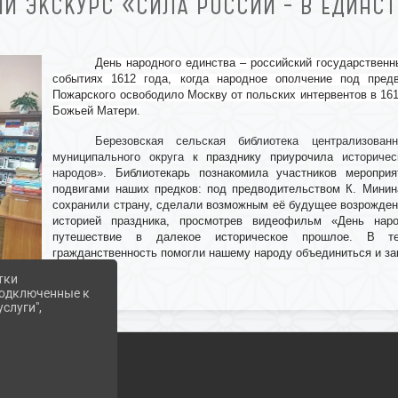
Й ЭКСКУРС «СИЛА РОССИИ – В ЕДИНС
День народного единства – российский государственн
событиях 1612 года, когда народное ополчение под пре
Пожарского освободило Москву от польских интервентов в 161
Божьей Матери.
Березовская сельская библиотека централизован
муниципального округа
к празднику приурочила
историчес
народов».
Библиотекарь познакомила участников мероприя
подвигами наших предков: под предводительством К. Минин
сохранили страну, сделали возможным её будущее возрожден
историей праздника, просмотрев видеофильм «День наро
путешествие в далекое историческое прошлое. В те
гражданственность помогли нашему народу объединиться и защ
тки
 подключенные к
слуги",