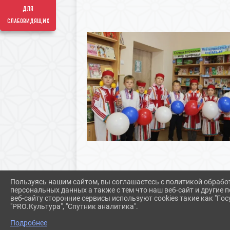
для
слабовидящих
Пользуясь нашим сайтом, вы соглашаетесь с политикой обрабо
персональных данных а также с тем что наш веб-сайт и другие
веб-сайту сторонние сервисы используют cookies такие как "Госу
"PRO.Культура", "Спутник аналитика".
Подробнее