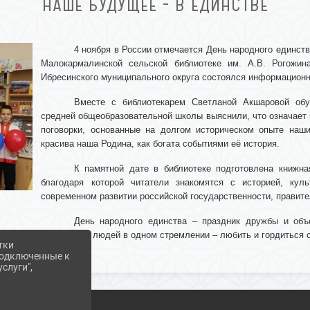
НАШЕ БУДУЩЕЕ - В ЕДИНСТВЕ
4 ноября в России отмечается День народного единст
Малокармалинской сельской библиотеке им. А.В. Рогожин
Ибресинского муниципального округа состоялся информационн
Вместе с библиотекарем Светланой Акшаровой об
средней общеобразовательной школы выяснили, что означает 
поговорки, основанные на долгом историческом опыте наши
красива наша Родина, как богата событиями её история.
К памятной дате в библиотеке подготовлена книжна
благодаря которой читатели знакомятся с историей, ку
современном развитии российской государственности, правите
День народного единства – праздник дружбы и объ
объединяет людей в одном стремлении – любить и гордиться 
тки
 подключенные к
слуги",