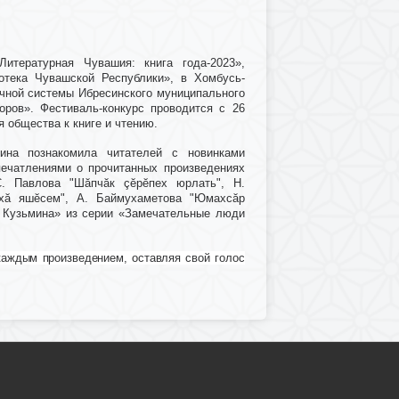
Литературная Чувашия: книга года-2023»,
отека Чувашской Республики», в Хомбусь-
ечной системы Ибресинского муниципального
оров». Фестиваль-конкурс проводится с 26
я общества к книге и чтению.
ина познакомила читателей с новинками
печатлениями о прочитанных произведениях
С. Павлова "Шăпчăк çĕрĕпех юрлать", Н.
хă яшĕсем", А. Баймухаметова "Юмахсăр
а Кузьмина» из серии «Замечательные люди
каждым произведением, оставляя свой голос