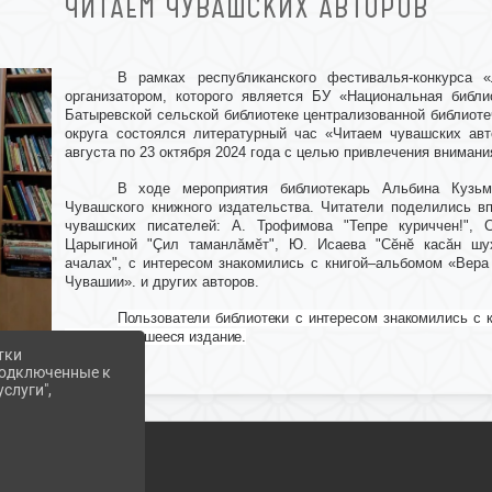
ЧИТАЕМ ЧУВАШСКИХ АВТОРОВ
В рамках республиканского фестивалья-конкурса «
организатором, которого является БУ «Национальная библи
Батыревской сельской библиотеке централизованной библиот
округа состоялся литературный час «Читаем чувашских авт
августа по 23 октября 2024 года с целью привлечения внимани
В ходе мероприятия библиотекарь Альбина Кузьм
Чувашского книжного издательства. Читатели поделились в
чувашских писателей: А. Трофимова "Тепре куриччен!", 
Царыгиной "Çил таманлăмĕт", Ю. Исаева "Сĕнĕ касăн шу
ачалах", с интересом знакомились с книгой–альбомом «Вер
Чувашии». и других авторов.
Пользователи библиотеки с интересом знакомились с 
за понравившееся издание.
тки
 подключенные к
слуги",