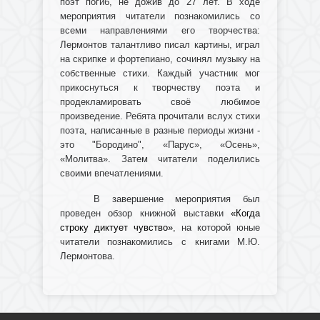
поэт погиб, не дожив до 27 лет. В ходе
мероприятия читатели познакомились со
всеми направлениями его творчества:
Лермонтов талантливо писал картины, играл
на скрипке и фортепиано, сочинял музыку на
собственные стихи. Каждый участник мог
прикоснуться к творчеству поэта и
продекламировать своё любимое
произведение. Ребята прочитали вслух стихи
поэта, написанные в разные периоды жизни -
это "Бородино", «Парус», «Осень»,
«Молитва». Затем читатели поделились
своими впечатлениями.
В завершение мероприятия был
проведен обзор книжной выставки
«Когда
строку диктует чувство»
, на которой юные
читатели познакомились с книгами М.Ю.
Лермонтова.