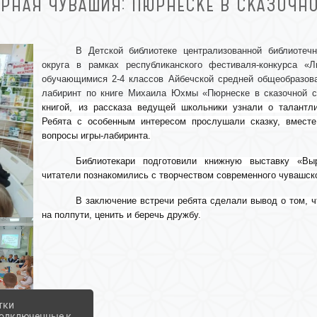
УРНАЯ ЧУВАШИЯ: ПЮРНЕСКЕ В СКАЗОЧНО
В Детской библиотеке централизованной библиотеч
округа в рамках республиканского фестиваля-конкурса «Л
обучающимися 2-4 классов Айбечской средней общеобразова
лабиринт по книге Михаила Юхмы «Пюрнеске в сказочной 
книгой, из рассказа ведущей школьники узнали о талант
Ребята с особенным интересом прослушали сказку, вместе
вопросы игры-лабиринта.
Библиотекари подготовили книжную выставку «Вы
читатели познакомились с творчеством современного чувашс
В заключение встречи ребята сделали вывод о том, ч
на полпути, ценить и беречь дружбу.
тки
 подключенные к