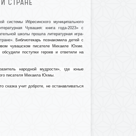
Й СТРАНЕ
ной системы Ибресинского муниципального
итературная Чувашия: книга года-2023» с
тельной школы прошла литературная игра-
стране».
Библиотекарь познакомила детей с
ливом чувашском писателе Михаиле Юхме.
 обсудили поступки героев и ответили на
разитель народной мудрости», где юные
кого писателя Михаила Юхмы.
то сказка учит доброте, не останавливаться