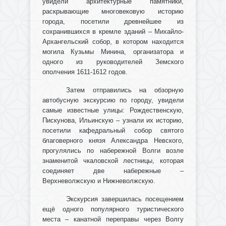
увидели архитектурные памятники,
раскрывающие многовековую историю
города, посетили древнейшее из
сохранившихся в кремле зданий – Михайло-
Архангельский собор, в котором находится
могила Кузьмы Минина, организатора и
одного из руководителей Земского
ополчения 1611-1612 годов.
Затем отправились на обзорную
автобусную экскурсию по городу, увидели
самые известные улицы: Рождественскую,
Пискунова, Ильинскую – узнали их историю,
посетили кафедральный собор святого
благоверного князя Александра Невского,
прогулялись по набережной Волги возле
знаменитой чкаловской лестницы, которая
соединяет две набережные –
Верхневолжскую и Нижневолжскую.
Экскурсия завершилась посещением
ещё одного популярного туристического
места – канатной переправы через Волгу