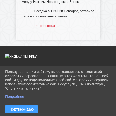
между Нижним Новгородом и Бором.
Поездка в Нижний Новгород оставила
самые хорошие впечатления.
Фоторепортаж
Пользуясь нашим сайтом, вы соглашаетесь с политикой
2026 Г. IBRBIB.RU
обработки персональных данных а также с тем что наш веб-
ВХОД
сайт и другие подключенные к веб-сайту сторонние сервисы
КАРТА САЙТА
используют cookies такие как "Госуслуги", "PRO.Культура",
ПОЛИТИКА ОБРАБОТКИ ПЕРСОНАЛЬНЫХ ДАННЫХ
"Спутник аналитика".
Подробнее
СДЕЛАНО НА KUBCMS
РАЗРАБОТКА И ПОДДЕРЖКА
Подтверждаю