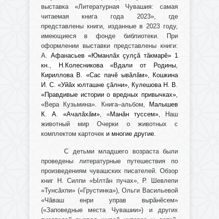
выставка «Литературная Чувашия: самая
читаемая книга года 2023», где
представлены книги, изданные в 2023 году,
имеющиеся в фонде библиотеки. При
оформлении выставки представлены книги:
А.
Афанасьев
«Юманлӑх ҫулҫӑ тӑкмарӗ» 1
кн., Н.Колесникова «Вдали от Родины,
Кириллова В. «Сас пачӗ ывӑлӑм», Кошкина
И. С. «Уйӑх юлташне ҫӑлни», Кулешова Н. В.
«Правдивые истории о вредных привычках»,
«Вера Кузьмина». Книга–альбом,
Малышев
К. А.
«Ачалӑхӑм»,
«
Манӑн туссем»,
Наш
животный мир Очерки о животных с
комплектом карточек
и многие другие.
С детьми младшего возраста были
проведены литературные путешествия по
произведениям чувашских писателей. Обзор
книг Н. Силпи «Ылтăн пучах», Р. Шевлепи
«Тунсăхпи» («Грустинка»), Ольги Васильевой
«Чăваш енри управ вырăнĕсем»
(«Заповедные места Чувашии») и других