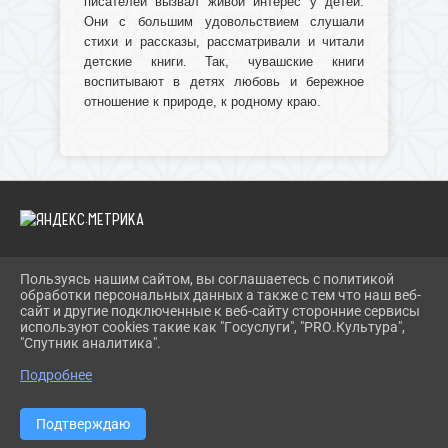
писателей вызвал живой интерес у детей.
Они с большим удовольствием слушали
стихи и рассказы, рассматривали и читали
детские книги. Так, чувашские книги
воспитывают в детях любовь и бережное
отношение к природе, к родному краю.
Пользуясь нашим сайтом, вы соглашаетесь с политикой
2026 Г. IBRBIB.RU
обработки персональных данных а также с тем что наш веб-
ВХОД
сайт и другие подключенные к веб-сайту сторонние сервисы
КАРТА САЙТА
используют cookies такие как "Госуслуги", "PRO.Культура",
ПОЛИТИКА ОБРАБОТКИ ПЕРСОНАЛЬНЫХ ДАННЫХ
"Спутник аналитика".
Подробнее
СДЕЛАНО НА KUBCMS
РАЗРАБОТКА И ПОДДЕРЖКА
Подтверждаю