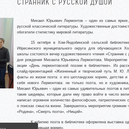
СТРАННИК С РУССКОЙ ДУШОЙ
Михаил Юрьевич Лермонтов – один из самых ярких,
русской классической литературы. Художественные достоинст
обогатили стилистику мировой литературы.
15 октября в Хом-Яндобинской сельской библиотек
Ибресинского муниципального округа для обучающихся Хо
школы состоялся вечер художественного чтения «Странник с
дня рождения Михаила Юрьевича Лермонтова. Мероприятие
акции «День лермонтовской поэзии в библиотеке». Из расс
слайд-презентацией «Жизненный и творческий путь М. Ю. Л
факты из жизни поэта: о его шотландских корнях, детстве и
себя нового Лермонтова: не только поэта, но и художника
Михаил Юрьевич – один из самых удивительных поэтов в лите
такие шедевры, которые дали ему право войти в число вели
написал огромное количество философских, патриотических с
о поисках смысла жизни. Завершилось мероприятие громким 
«Родина», «Смерть поэта», «Нищий».
К юбилею поэта в библиотеке оформлена выставка од
душа, покорившая время».