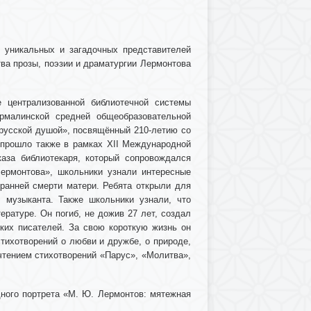
 уникальных и загадочных представителей
ва прозы, поэзии и драматургии Лермонтова
е централизованной библиотечной системы
рмалинской средней общеобразовательной
 русской душой», посвящённый 210-летию со
 прошло также в рамках
XII
Международной
каза библиотекаря, который сопровождался
ермонтова», школьники узнали интересные
 ранней смерти матери. Ребята открыли для
, музыканта. Также школьники узнали, что
ратуре. Он погиб, не дожив 27 лет, создал
ких писателей. За свою короткую жизнь он
тихотворений о любви и дружбе, о природе,
чтением стихотворений «Парус», «Молитва»,
ного портрета «М. Ю. Лермонтов: мятежная