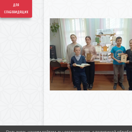
для
слабовидящих