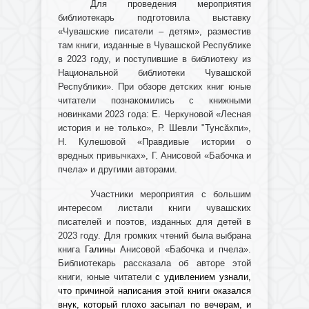
Для проведения мероприятия
библиотекарь подготовила выставку
«Чувашские писатели – детям», разместив
там книги,
изданные в Чувашской Республике
в 2023 году, и поступившие в библиотеку из
Национальной библиотеки Чувашской
Республики». При обзоре детских книг ю
ные
читатели познакомились с книжными
новинками 2023 года: Е. Черкуновой «Лесная
история и не только», Р. Шевли "Тунсăхпи»,
Н. Кулешовой «Правдивые истории о
вредных привычках», Г. Анисовой «Бабочка и
пчела» и другими авторами.
Участники мероприятия с большим
интересом листали книги чувашских
писателей и поэтов, изданных для детей в
2023 году.
Для громких чтений была выбрана
книга
Галины
Анисовой «Бабочка и пчела».
Библиотекарь рассказала об авторе этой
книги, юные читатели
с удивлением узнали,
что причиной написания этой книги оказался
внук, который плохо засыпал по вечерам, и