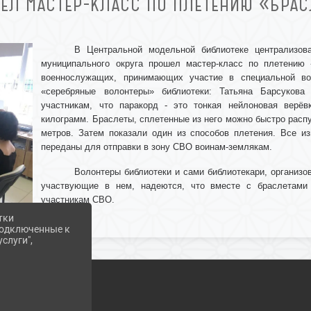
ШЕЛ МАСТЕР-КЛАСС ПО ПЛЕТЕНИЮ «БРА
В Центральной модельной библиотеке централизова
муниципального округа прошел мастер-класс по плетению
военнослужащих, принимающих участие в специальной во
«серебряные волонтеры» библиотеки: Татьяна Барсукова
участникам, что паракорд - это тонкая нейлоновая верёв
килограмм. Браслеты, сплетенные из него можно быстро распу
метров. Затем показали один из способов плетения. Все из
переданы для отправки в зону СВО воинам-землякам.
Волонтеры библиотеки и сами библиотекари, организо
участвующие в нем, надеются, что вместе с браслетами
участникам СВО.
тки
 подключенные к
слуги",