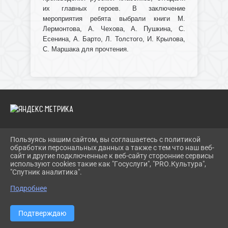
их главных героев. В заключение
мероприятия ребята выбрали книги М.
Лермонтова, А. Чехова, А. Пушкина, С.
Есенина, А. Барто, Л. Толстого, И. Крылова,
С. Маршака для прочтения.
Пользуясь нашим сайтом, вы соглашаетесь с политикой
2026 Г. IBRBIB.RU
обработки персональных данных а также с тем что наш веб-
ВХОД
сайт и другие подключенные к веб-сайту сторонние сервисы
КАРТА САЙТА
используют cookies такие как "Госуслуги", "PRO.Культура",
ПОЛИТИКА ОБРАБОТКИ ПЕРСОНАЛЬНЫХ ДАННЫХ
"Спутник аналитика".
Подробнее
СДЕЛАНО НА KUBCMS
РАЗРАБОТКА И ПОДДЕРЖКА
Подтверждаю