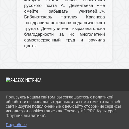
русского поэта А. Дементьева «Не
смейте забывать учителей…».
Библиотекарь Наталия Краснова
поздравила ветеранов педагогического
труда с Днём учителя, выразила слова
благодарности за их многолетний
самоотверженный труд и вручила
цветы.
Пользуясь нашим сайтом, вы соглашаетесь с политикой
2026 Г. IBRBIB.RU
обработки персональных данных а также с тем что наш веб-
ВХОД
сайт и другие подключенные к веб-сайту сторонние сервисы
КАРТА САЙТА
используют cookies такие как "Госуслуги", "PRO.Культура",
ПОЛИТИКА ОБРАБОТКИ ПЕРСОНАЛЬНЫХ ДАННЫХ
"Спутник аналитика".
Подробнее
СДЕЛАНО НА KUBCMS