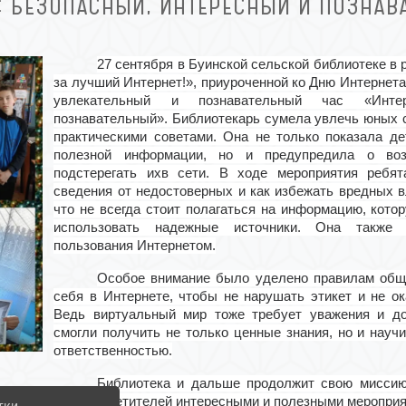
: БЕЗОПАСНЫЙ, ИНТЕРЕСНЫЙ И ПОЗНА
27 сентября в Буинской сельской библиотеке
в 
за лучший Интернет!», приуроченной ко Дню Интернета
увлекательный и познавательный час «Интер
познавательный». Библиотекарь сумела увлечь юных 
практическими советами. Она не только показала де
полезной информации, но и предупредила о воз
подстерегать ихв сети. В ходе мероприятия ребят
сведения от недостоверных и как избежать вредных в
что не всегда стоит полагаться на информацию, кото
использовать надежные источники. Она также 
пользования Интернетом.
Особое внимание было уделено правилам общен
себя в Интернете, чтобы не нарушать этикет и не о
Ведь виртуальный мир тоже требует уважения и до
смогли получить не только ценные знания, но и науч
ответственностью.
Библиотека и дальше продолжит свою миссию
своих посетителей интересными и полезными мероприя