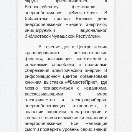
округа присоединил
а
сь к
Всероссийскому фестивалю
энергосбережения #ВместеЯрче. В
библиотеке прошел Единый день
энергосбережения «Береги энергию!»,
инициируемый Национальной
библиотекой Чувашской Республики.
В течение дня в Центре чтения
транслировались познавательные
фильмы, знакомящие посетителей с
основными способами и правилами
сбережения электрической энергии. В
информационном центре организована
книжная выставка «#ВместеЯрче», где
можно познакомиться с изданиями,
рассказывающими о мире
электричества и электроприборов,
энергосберегающих технологиях, о
значении экономии электроэнергии и
тепла, о тесной взаимосвязи экологии и
энергосбережения. Все желающие
смогли проверить уровень своих знаний