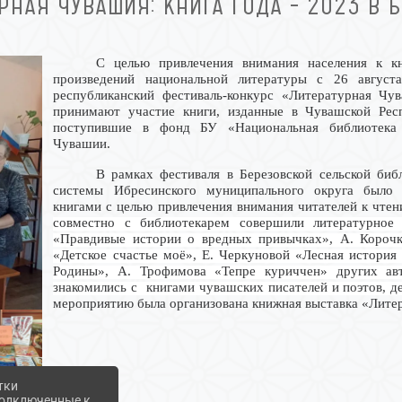
РНАЯ ЧУВАШИЯ: КНИГА ГОДА – 2023 В 
С целью привлечения внимания населения к к
произведений национальной литературы с 26 август
республиканский фестиваль-конкурс «Литературная Чу
принимают участие книги, изданные в Чувашской Рес
поступившие в фонд БУ «Национальная библиотека
Чувашии.
В рамках фестиваля в Березовской сельской биб
системы Ибресинского муниципального округа было 
книгами с целью привлечения внимания читателей к чте
совместно с библиотекарем совершили литературное
«Правдивые истории о вредных привычках», А. Корочк
«Детское счастье моё», Е. Черкуновой «Лесная история 
Родины», А. Трофимова «Тепре куриччен» других ав
знакомились с книгами чувашских писателей и поэтов, 
мероприятию была организована книжная выставка «Литер
тки
 подключенные к