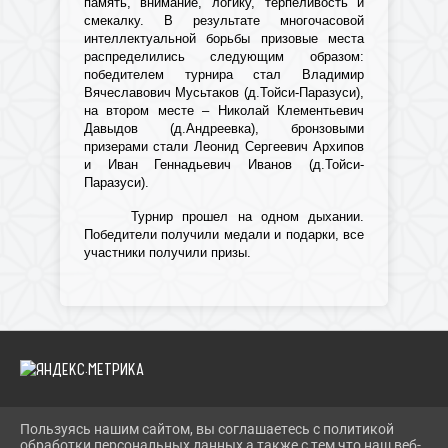
память, внимание, логику, терпеливость и
смекалку. В результате многочасовой
интеллектуальной борьбы призовые места
распределились следующим образом:
победителем турнира стал Владимир
Вячеславович Мусьтаков (д.Тойси-Паразуси),
на втором месте – Николай Клементьевич
Давыдов (д.Андреевка), бронзовыми
призерами стали Леонид Сергеевич Архипов
и Иван Геннадьевич Иванов (д.Тойси-
Паразуси).
Турнир прошел на одном дыхании.
Победители получили медали и подарки, все
участники получили призы.
Пользуясь нашим сайтом, вы соглашаетесь с политикой
2026 Г. IBRBIB.RU
обработки персональных данных а также с тем что наш веб-