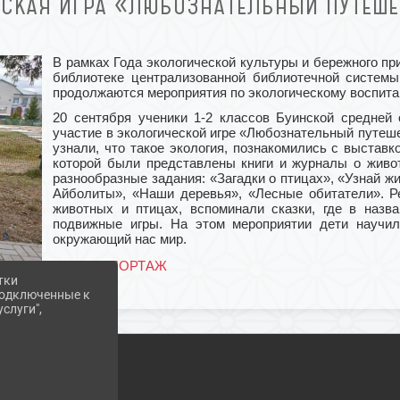
СКАЯ ИГРА «ЛЮБОЗНАТЕЛЬНЫЙ ПУТЕШ
В рамках Года экологической культуры и бережного п
библиотеке централизованной библиотечной системы
продолжаются мероприятия по экологическому воспита
20 сентября ученики 1-2 классов Буинской средней
участие в экологической игре «Любознательный путеш
узнали, что такое экология, познакомились с выставк
которой были представлены книги и журналы о живо
разнообразные задания: «Загадки о птицах», «Узнай ж
Айболиты», «Наши деревья», «Лесные обитатели». Ре
животных и птицах, вспоминали сказки, где в назв
подвижные игры. На этом мероприятии дети научи
окружающий нас мир.
ФОТОРЕПОРТАЖ
тки
 подключенные к
слуги",