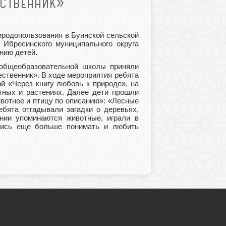
ЕСТВЕННИК»
риродопользования в Буинской сельской
 Ибресинского муниципального округа
нию детей.
 общеобразовательной школы приняли
ественник». В ходе мероприятия ребята
ой «Через книгу любовь к природе», на
тных и растениях. Далее дети прошли
ивотное и птицу по описанию»: «Лесные
бята отгадывали загадки о деревьях,
ании упоминаются животные, играли в
лись еще больше понимать и любить