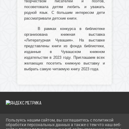
творчеством писателей и поэтов,
посоветовала детям любить и уважать
родной язык. С большим интересом дети
рассматривали детские книги.
В рамках конкурса в библиотеке
организована книжная выставка
«Литературная Чувашия». На выставке
представлены книги из фонда библиотеки,
изданные в Чувашском книжном
издательстве в 2023 году. Приглашаем всех
желающих посетить книжную выставку и
выбрать самую читаемую книгу 2023 года.
Пользуясь нашим сайтом, вы соглашаетесь с политикой
2026 Г. IBRBIB.RU
обработки персональных данных а также с тем что наш веб-
ВХОД