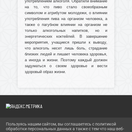
употреблением алкоголя. Обратили внимание
на то, что пиво стало своеобразным
символом и атрибутом молодежи, о влиянии
употребления пива на организм человека, а
также о пагубном влиянии на организм не
только алкогольных напитков, но и
энергетических коктейлей. В завершение
мероприятия, учащиеся пришли к выводу,
что алкоголь несет лишь боль, страдание
близких людей и лишает человека здоровья,
а иногда и жизни. Поэтому каждый должен
задуматься о своем здоровье и вести
здоровый образ жизни.
Пользуясь нашим сайтом, вы соглашаетесь с политикой
2026 Г. IBRBIB.RU
обработки персональных данных а также с тем что наш веб-
ВХОД