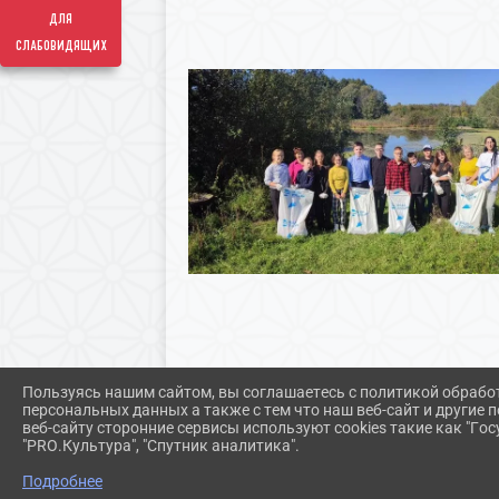
для
слабовидящих
Пользуясь нашим сайтом, вы соглашаетесь с политикой обрабо
персональных данных а также с тем что наш веб-сайт и другие
веб-сайту сторонние сервисы используют cookies такие как "Госу
"PRO.Культура", "Спутник аналитика".
Подробнее