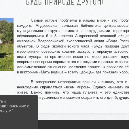
БУДЬ ПРИРОДЕ ДРУГОМ!
Самые острые проблемы в нашем мире - это пробл
каждого.
Андреевская сельская библиотека централизова
муниципального округа вместе с сотрудниками территори
обучающимися 6 и 8 классов Андреевской основной общео
ежегодной Всероссийской экологической акции «Вода Росс
объектов. В ходе экологического часа «Будь природе дру
мероприятия совершить краткий экскурс в мировую историю
виды мусора на протяжении веков по мере развития наук
современное время справляются с отходами в разных странах 
легкомысленное отношение населения планеты к проблеме её 
в викторине «Мать водица – всему царица», где показали хоро
В завершение мероприятия пришли к выводу, что с
необходимо справляться «всем миром». Однако начинать ка
живёт. Важно помнить, что наша планета – это единств
совместными усилиями мы сможем сохранить его для будущи
тки
 подключенные к
слуги",