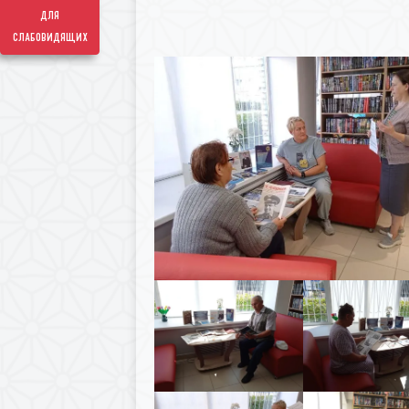
для
слабовидящих