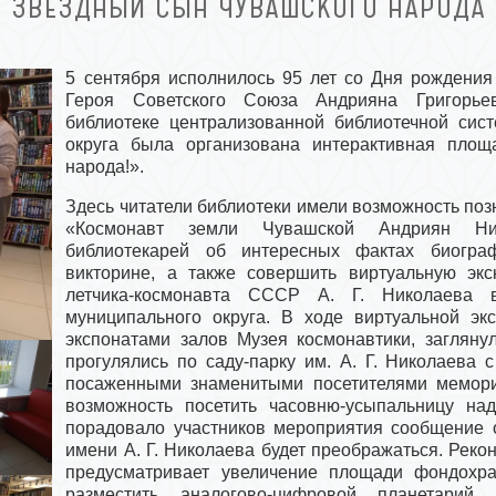
ЗВЕЗДНЫЙ СЫН ЧУВАШСКОГО НАРОДА
5 сентября исполнилось 95 лет со Дня рождения
Героя Советского Союза Андрияна Григорье
библиотеке централизованной библиотечной сис
округа была организована интерактивная пло
народа!».
Здесь читатели библиотеки имели возможность по
«Космонавт земли Чувашской Андриян Ник
библиотекарей об интересных фактах биограф
викторине, а также совершить виртуальную эк
летчика-космонавта СССР А. Г. Николаева
муниципального округа. В ходе виртуальной экс
экспонатами залов Музея космонавтики, загляну
прогулялись по саду-парку им. А. Г. Николаева 
посаженными знаменитыми посетителями мемори
возможность посетить часовню-усыпальницу на
порадовало участников мероприятия сообщение 
имени А. Г. Николаева будет преображаться. Рек
предусматривает увеличение площади фондохра
разместить аналогово-цифровой планетарий 