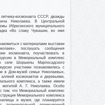
 летчика-космонавта СССР, дважды
вича Николаева. В Центральной
темы Ибресинского муниципального
щадка «Во славу Чувашии, во имя
знакомиться с материалами выставки
олаев», послушать сообщения
ии космонавта, поучаствовать в
скурсию в Мемориальный комплекс
 в селе Шоршелы Марпосадского
курсии участники познакомились с
ли в Дом-музей семьи Николаевых,
с аллеей космонавтов и деревьями,
ального комплекса, а также имели
д могилой А. Г. Николаева. Особо
о том, что Мемориальный комплекс
онструкция Мемориального комплекса
нилища и музея, где планируется
с полнокупольной проекционной