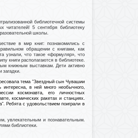
нтрализованной библиотечной системы
ых читателей! 5 сентября библиотеку
бразовательной школы.
ествие в мир книг: познакомились с
правильном обращении с книгами, как
та узнали, что такое «формуляр», что
ипу книги располагаются в библиотеке.
ым книжным выставкам. Дети активно
 загадки.
ресовала тема "Звездный сын Чувашии
 интересна, в ней много необычного,
фессии космонавта, его личностных
авт
е
, космических ракетах и станциях.
та". Ребята с удовольствием поиграли в
м, увлекательным и познавательным.
елями библиотеки.