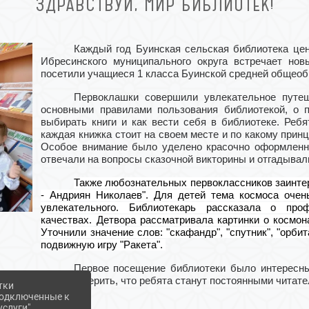
ЗДРАВСТВУЙ, МИР БИБЛИОТЕК!
Каждый год Буинская сельская библиотека це
Ибресинского муниципального округа встречает нов
посетили учащиеся 1 класса Буинской средней общео
Первоклашки совершили увлекательное путеш
основными правилами пользования библиотекой
, о
выбирать книги и как вести себя в библиотеке. Ребя
каждая книжка стоит на своем месте и по какому принц
О
собое внимание было уделено красочно оформленн
отвечали на вопросы сказочной викторины и отгадывали
Также любознательных первоклассников заинте
- Андриян Николаев". Для детей тема космоса очень
увлекательного. Библиотекарь рассказала о про
качествах. Детвора рассматривала картинки о космон
Уточнили значение слов: "скафандр", "спутник", "орби
подвижную игру "Ракета".
Первое посещение библиотеки было интересны
Хочется верить, что ребята станут постоянными читат
тки
 подключенные к
слуги",