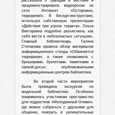
рассказала о трагедии в Беслане и
продемонстрировала видеоролик из
сети Интернет «Осторожно,
терроризм!». В беседе-инструктаже,
используя собственную презентацию
«Действия при угрозе теракта», Ольга
Викторовна подробно разъяснила, как
себя вести в небезопасных ситуациях.
Главный библиотекарь Галина
Степанова провела обзор материалов
информационного стенда «Обвиняется
терроризм», а также ознакомила с
брошюрами, буклетами, памятками и
папкой-досье, опубликованными
информационным центром библиотеки.
Во второй части мероприятия
была проведена экскурсия по
модельной библиотеке. Особенно
понравилось участникам пространство
для подростков «Молодежный Олимп»,
где можно собраться с друзьями для
общения, поиграть в увлекательные