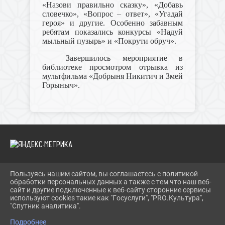
«Назови правильно сказку», «Добавь
словечко», «Вопрос – ответ», «Угадай
героя» и другие. Особенно забавным
ребятам показались конкурсы «Надуй
мыльный пузырь» и «Покрути обруч».
Завершилось мероприятие в
библиотеке просмотром отрывка из
мультфильма «Добрыня Никитич и Змей
Горыныч».
Пользуясь нашим сайтом, вы соглашаетесь с политикой
2026 Г. IBRBIB.RU
обработки персональных данных а также с тем что наш веб-
ВХОД
сайт и другие подключенные к веб-сайту сторонние сервисы
КАРТА САЙТА
используют cookies такие как "Госуслуги", "PRO.Культура",
ПОЛИТИКА ОБРАБОТКИ ПЕРСОНАЛЬНЫХ ДАННЫХ
"Спутник аналитика".
Подробнее
СДЕЛАНО НА KUBCMS