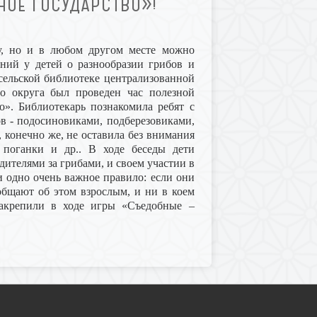
НОЕ ГОСУДАРСТВО»!
су, но и в любом другом месте можно
ний у детей о разнообразии грибов и
сельской библиотеке централизованной
о округа был проведен час полезной
о». Библиотекарь познакомила ребят с
в - подосиновиками, подберезовиками,
 конечно же, не оставила без внимания
 поганки и др.. В ходе беседы дети
дителями за грибами, и своем участии в
и одно очень важное правило: если они
ообщают об этом взрослым, и ни в коем
закрепили в ходе игры «Съедобные –