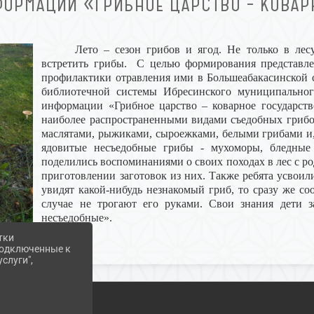
ОРМАЦИИ «ГРИБНОЕ ЦАРСТВО – КОВАР
Лето – сезон грибов и ягод. Не только в ле
встретить грибы. С целью формирования представле
профилактики отравления ими в Большеабакасинской 
библиотечной системы Ибресинского муниципальног
информации «Грибное царство – коварное государств
наиболее распространенными видами съедобных грибо
маслятами, рыжиками, сыроежками, белыми грибами и,
ядовитые несъедобные грибы - мухоморы, бледные
поделились воспоминаниями о своих походах в лес с ро
приготовлении заготовок из них. Также ребята усвоил
увидят какой-нибудь незнакомый гриб, то сразу же с
случае не трогают его руками. Свои знания дети 
несъедобные».
тки
 подключенные к
слуги",