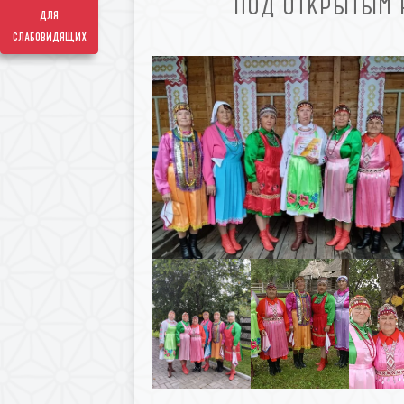
ПОД ОТКРЫТЫМ 
для
слабовидящих