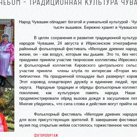
НЕБОМ - ТРАДИЦИОННАЯ КУЛЬТУРА ЧУВ
Народ Чувашии обладает богатой и уникальной культурой - Чу
тысяч вышивок. Бережно хранят в Чувашско
В целях сохранения и развития традиционной культу
народов Чувашии, 24 августа в Ибресинском этнографич
районный фольклорный фестиваль «Мелодии древних народо
жизни, он - как воздух, которым мы дышим. Это то, без че
празднике приняли участие творческие коллективы Ибресинс
и
фольклорный коллектив Кировского центрального сельс
участие приняли члены клуба по интересам «Вторая мол
библиотеки.
На праздничной площадке был развернут хоро
Этот хоровод олицетворял дружбу и единение людей, пр
округа. Народные традиции и обряды фольклорные коллект
поколение, как культурную память народа. Наши 
продемонстрировали обряд вызова дождя в засушливое лет
Многие убедились, что сила слова и действия могут прийти на
Фольклорный фестиваль «Мелодии древних народов
для всех присутствующих зрителей. В завершение фестивал
музея под открытым небом состоялось торжественное чествов
Фоторепортаж