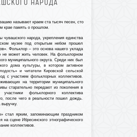
АШСКОГО НАРОДА
вашию называют краем ста тысяч песен, сто
м крае память о прошлом.
ры чувашского народа, укрепления единства
еском музее под открытым небом прошел
в». Фольклор – это основа нашего уклада
го не может жить человек. На фольклорном
кого муниципального округа. Среди них был
кого дома культуры, в котором активное
одость» и читатели Кировской сельской
вод с участием фольклорных коллективов.
оживающих на территории муниципального
ивы старательно передают из поколения в
участники фольклорного коллектива
о, после чего в реальности пошел дождь.
 выручку.
» стал ярким, запоминающим праздником
я на сцене Ибресинского этнографического
ание коллективов.