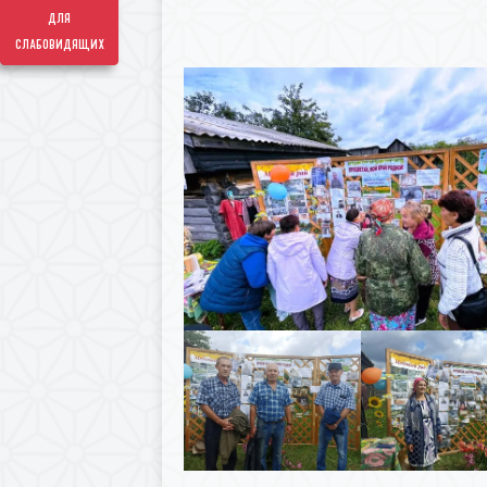
для
слабовидящих