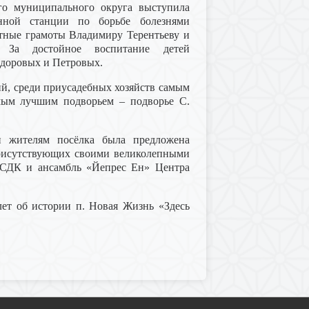
го муниципального округа выступила
нной станции по борьбе болезнями
етные грамоты Владимиру Терентьеву и
 За достойное воспитание детей
доровых и Петровых.
ий, среди приусадебных хозяйств самым
амым лучшим подворьем – подворье С.
и жителям посёлка была предложена
присутствующих своими великолепными
 СДК и ансамбль «Йепрес Ен» Центра
ет об истории п. Новая Жизнь «Здесь