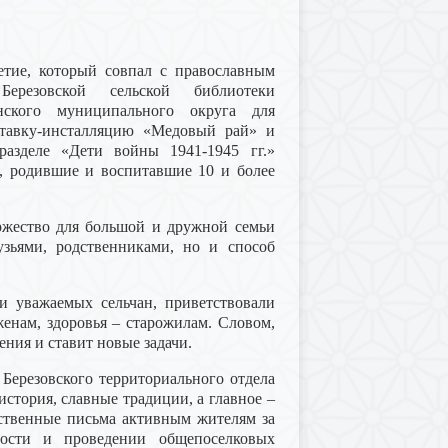
етие, который совпал с православным
ерезовской сельской библиотеки
нского муниципального округа для
ставку-инсталляцию «Медовый рай» и
разделе «Дети войны 1941-1945 гг.»
, родившие и воспитавшие 10 и более
оржество для большой и дружной семьи
узьями, родственниками, но и способ
и уважаемых сельчан, приветствовали
енам, здоровья – старожилам. Словом,
ения и ставит новые задачи.
Березовского территориального отдела
история, славные традиции, а главное –
рственные письма активным жителям за
ности и проведении общепоселковых