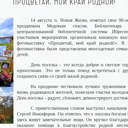
ПРОЦВЕТАЙ, МОЙ КРАЙ РОДНОЙ!
14 августа п. Новая Жизнь отметил свое 90-л
праздником Медовым спасом. Библиотекарь Б
централизованной библиотечной системы Ибреси
участников мероприятия организовала книжную вы
фотовыставку «Процветай, мой край родной!». В 
фотовыставки были представлены многодетные семьи
детей.
День поселка – это всегда доброе и светлое т
односельчан. Это не только повод встретиться с др
сохранить связи со своей малой родиной.
На празднике чествовали лучших тружеников 
вновь родившихся жителей, пожелали счастья молодож
День поселка – радует, сближает, демонстрирует достиж
С приветственным словом выступил начальник 
Сергей Никифоров. Он отметил, что у поселка богатая 
здесь живут замечательные люди. Он вручил благода
оказание помощи в благоустройстве родной мест