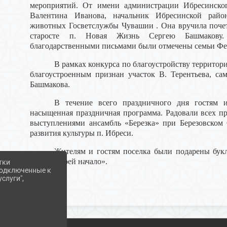
мероприятий. От имени администрации Ибресинско
Валентина Иванова, начальник Ибресинской райо
животных
Госветслужбы Чувашии
. Она вручила поч
старосте п. Новая Жизнь Сергею Башмакову.
благодарственными письмами были отмечены семьи Фе
В рамках конкурса по благоустройству территор
благоустроенным признан участок В. Терентьева, с
Башмакова.
В течение всего праздничного дня гостям 
насыщенная праздничная программа. Радовали всех 
выступлениями ансамбль «Березка» при Березовском
развития культуры п. Ибреси.
Жителям и гостям поселка были подарены букл
родины моей начало».
тки
 подключенные к
слуги",