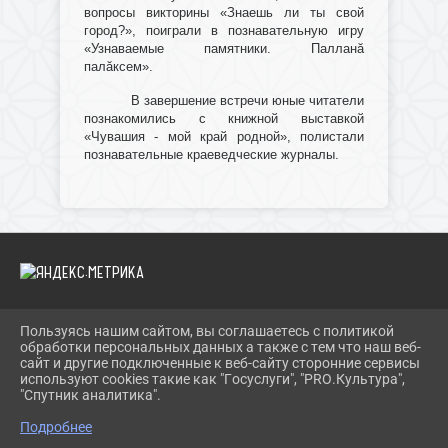
вопросы викторины «Знаешь ли ты свой
город?», поиграли в познавательную игру
«Узнаваемые памятники. Палланă
палăксем».
В завершение встречи юные читатели
познакомились с книжной выставкой
«Чувашия - мой край родной», полистали
познавательные краеведческие журналы.
Пользуясь нашим сайтом, вы соглашаетесь с политикой
2026 Г. IBRBIB.RU
обработки персональных данных а также с тем что наш веб-
ВХОД
сайт и другие подключенные к веб-сайту сторонние сервисы
КАРТА САЙТА
используют cookies такие как "Госуслуги", "PRO.Культура",
ПОЛИТИКА ОБРАБОТКИ ПЕРСОНАЛЬНЫХ ДАННЫХ
"Спутник аналитика".
Подробнее
СДЕЛАНО НА KUBCMS