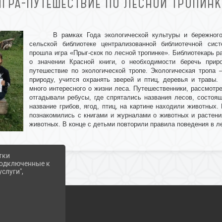
ИГРА-ПУТЕШЕСТВИЕ ПО ЛЕСНОЙ ТРОПИНК
В рамках Года экологической культуры и бережног
сельской библиотеке централизованной библиотечной сис
прошла игра «Прыг-скок по лесной тропинке». Библиотекарь р
о значении Красной книги, о необходимости беречь прир
путешествие по экологической тропе. Экологическая тропа 
природу, учится охранять зверей и птиц, деревья и травы.
много интересного о жизни леса. Путешественники, рассмотре
отгадывали ребусы, где спрятались названия лесов, состоя
название грибов, ягод, птиц, на картине находили животных.
познакомились с книгами и журналами о животных и растен
животных. В конце с детьми повторили правила поведения в л
тки
 подключенные к
слуги",