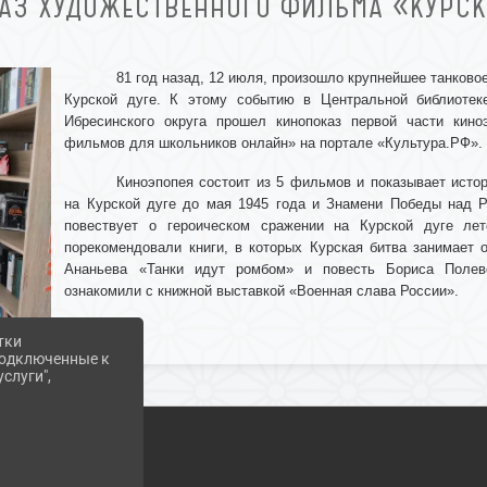
АЗ ХУДОЖЕСТВЕННОГО ФИЛЬМА «КУРСК
81 год назад, 12 июля, произошло крупнейшее танково
Курской дуге. К этому событию в Центральной библиотек
Ибресинского округа прошел кинопоказ первой части кин
фильмов для школьников онлайн» на портале «Культура.РФ».
Киноэпопея состоит из 5 фильмов и показывает исто
на Курской дуге до мая 1945 года и Знамени Победы над Р
повествует о героическом сражении на Курской дуге ле
порекомендовали книги, в которых Курская битва занимает 
Ананьева «Танки идут ромбом» и повесть Бориса Полев
ознакомили с книжной выставкой «Военная слава России».
тки
 подключенные к
слуги",